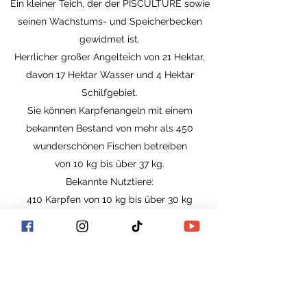
Ein kleiner Teich, der der PISCULTURE sowie
seinen Wachstums- und Speicherbecken
gewidmet ist.
Herrlicher großer Angelteich von 21 Hektar,
davon 17 Hektar Wasser und 4 Hektar
Schilfgebiet.
Sie können Karpfenangeln mit einem
bekannten Bestand von mehr als 450
wunderschönen Fischen betreiben
von 10 kg bis über 37 kg.
Bekannte Nutztiere:
410 Karpfen von 10 kg bis über 30 kg
8 Störe, davon 7 zwischen 15 kg und 37 kg
34 Weiß Liebt zwischen 10 kg und 20 kg
10 weiße Amoretten von 4 kg
6 KOÏS
GROSSE KATZEN
Karpfen zwischen 3 kg und 9 kg unbekannter