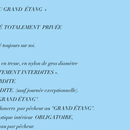
U GRAND ÉTANG »
TÉ TOTALEMENT PRIVÉE
 toujours sur soi.
, en tresse, en nylon de gros diamètre
ICTEMENT INTERDITES ».
RDITE.
ITE. (sauf journée exceptionnelle).
au "GRAND ÉTANG".
, 3 lancers par pêcheur au "GRAND ÉTANG".
élastique intérieur OBLIGATOIRE,
'eau par pêcheur.