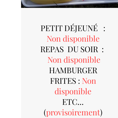
PETIT DÉJEUNÉ :
No
n disponible
REPAS DU SOIR :
No
n disponible
HAMBURGER
FRITES :
No
n
disponible
ETC...
(
provisoirement
)