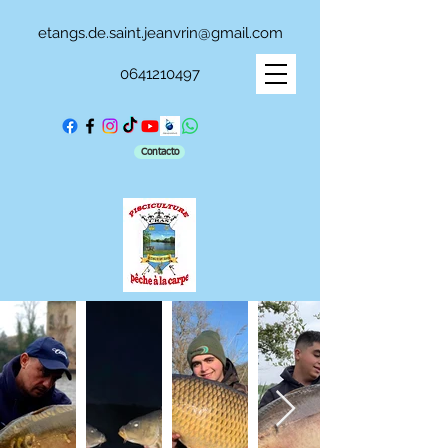
etangs.de.saint.jeanvrin@gmail.com
0641210497
Contacto