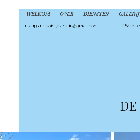
WELKOM
OVER
DIENSTEN
GALERIJ
etangs.de.saint.jeanvrin@gmail.com
0641210
DE 